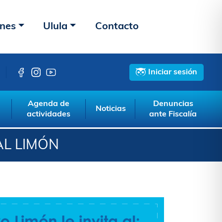
ones
Ulula
Contacto
Iniciar sesión
Agenda de
Denuncias
Noticias
actividades
ante Fiscalía
AL LIMÓN