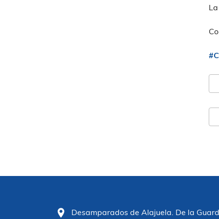
La
Co
#C
Desamparados de Alajuela. De la Guardia