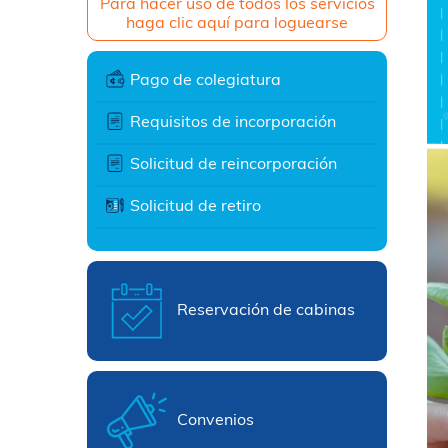
Para hacer uso de todos los servicios
haga clic aquí para loguearse
Pago de colegiatura
Requisitos de incorporación
Solicitud de reincorporación
Solicitud de retiro
Reservación de cabinas
Convenios