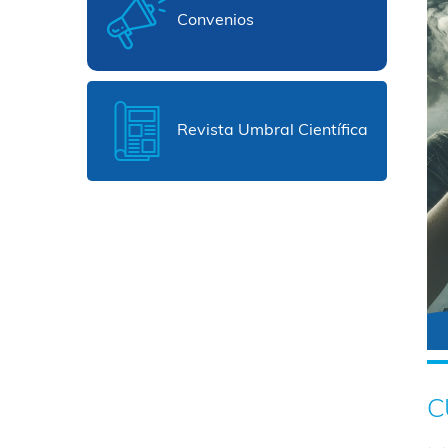
Convenios
Revista Umbral Científica
C