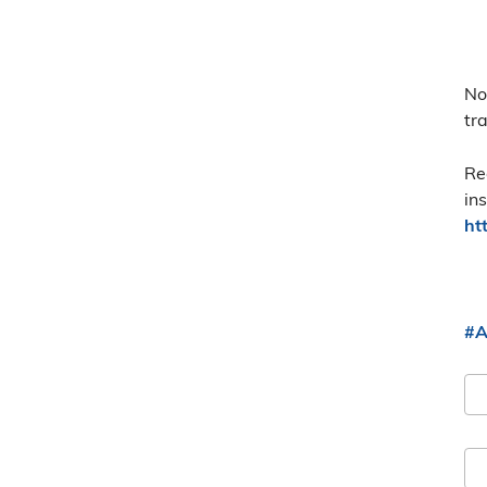
No
tr
Re
in
ht
#A