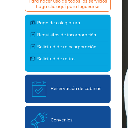
Para hacer uso de todos los servicios
haga clic aquí para loguearse
Pago de colegiatura
Requisitos de incorporación
Solicitud de reincorporación
Solicitud de retiro
Reservación de cabinas
Convenios