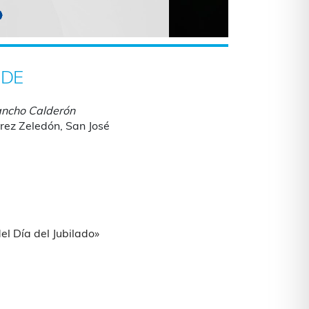
DE
ncho Calderón
rez Zeledón, San José
iCalendar
Office 365
el Día del Jubilado»