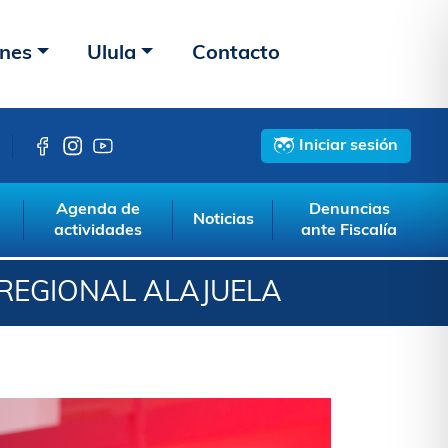
ones
Ulula
Contacto
Iniciar sesión
Agenda de
Denuncias
Noticias
actividades
ante Fiscalía
A REGIONAL ALAJUELA