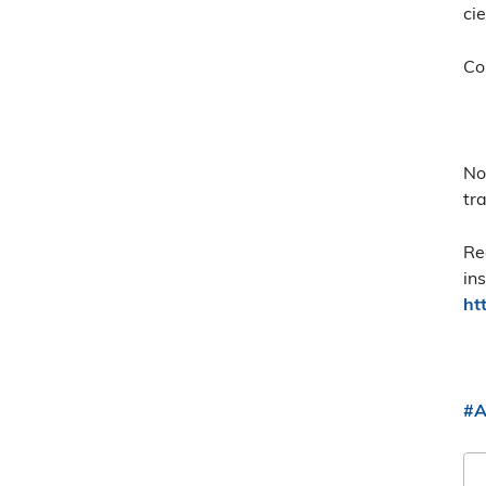
ci
Co
No
tr
Re
in
ht
#A