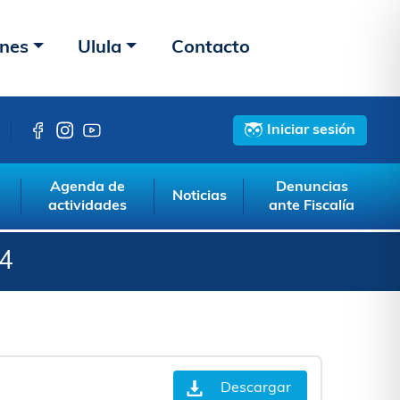
ones
Ulula
Contacto
Iniciar sesión
Agenda de
Denuncias
Noticias
actividades
ante Fiscalía
4
Descargar