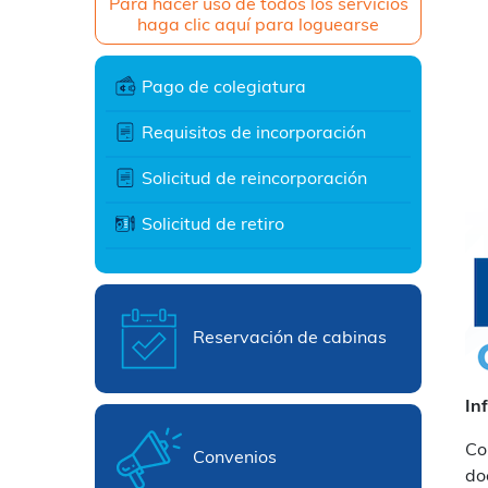
Para hacer uso de todos los servicios
haga clic aquí para loguearse
Pago de colegiatura
Requisitos de incorporación
Solicitud de reincorporación
Solicitud de retiro
Reservación de cabinas
In
Co
Convenios
do