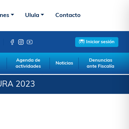
ones
Ulula
Contacto
Iniciar sesión
Agenda de
Denuncias
Noticias
actividades
ante Fiscalía
URA 2023