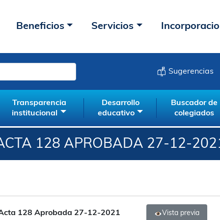
Beneficios
Servicios
Incorporaci
Sugerencias
Transparencia
Desarrollo
Buscador de
institucional
educativo
colegiados
ACTA 128 APROBADA 27-12-202
Acta 128 Aprobada 27-12-2021
Vista previa