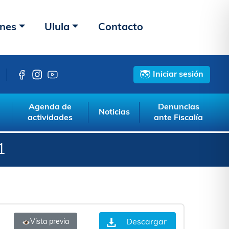
ones
Ulula
Contacto
Iniciar sesión
Agenda de
Denuncias
Noticias
actividades
ante Fiscalía
1
Descargar
Vista previa