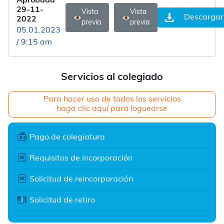
Aprobada
29-11-
Vista
Vista
Descargar
2022
previa
previa
05.01.2023
/ 9:15 am
Servicios al colegiado
Para hacer uso de todos los servicios
haga clic aquí para loguearse
Pago de colegiatura
Requisitos de incorporación
Solicitud de reincorporación
Solicitud de retiro