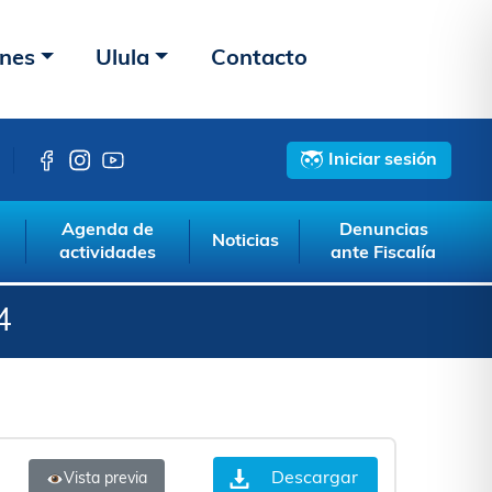
ones
Ulula
Contacto
Iniciar sesión
Agenda de
Denuncias
Noticias
actividades
ante Fiscalía
4
Descargar
Vista previa