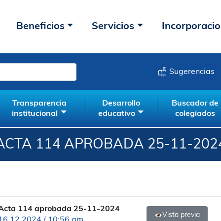
Beneficios
Servicios
Incorporaci
Sugerencias
Transparencia
Desarrollo
Buscador de
institucional
educativo
colegiados
ACTA 114 APROBADA 25-11-202
Acta 114 aprobada 25-11-2024
Vista previa
16.12.2024 / 10:56 am