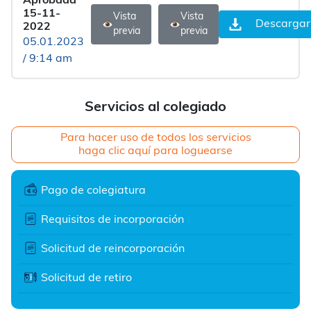
Aprobada
15-11-
Vista
Vista
Descargar
2022
previa
previa
05.01.2023
/ 9:14 am
Servicios al colegiado
Para hacer uso de todos los servicios
haga clic aquí para loguearse
Pago de colegiatura
Requisitos de incorporación
Solicitud de reincorporación
Solicitud de retiro