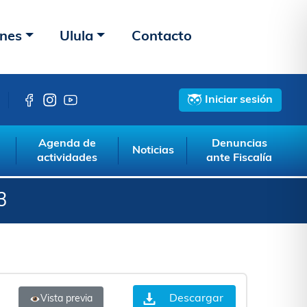
ones
Ulula
Contacto
Iniciar sesión
Agenda de
Denuncias
Noticias
actividades
ante Fiscalía
3
Descargar
Vista previa