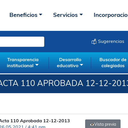
Beneficios
Servicios
Incorporaci
Sugerencias
Transparencia
Desarrollo
Buscador de
institucional
educativo
colegiados
ACTA 110 APROBADA 12-12-201
Acta 110 Aprobada 12-12-2013
Vista previa
26.05.2021 / 4:41 pm