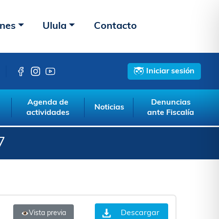
ones
Ulula
Contacto
Iniciar sesión
Agenda de
Denuncias
Noticias
actividades
ante Fiscalía
7
Descargar
Vista previa