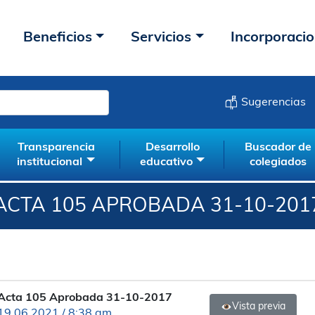
Beneficios
Servicios
Incorporaci
Sugerencias
Transparencia
Desarrollo
Buscador de
institucional
educativo
colegiados
ACTA 105 APROBADA 31-10-201
Acta 105 Aprobada 31-10-2017
Vista previa
19.06.2021 / 8:38 am