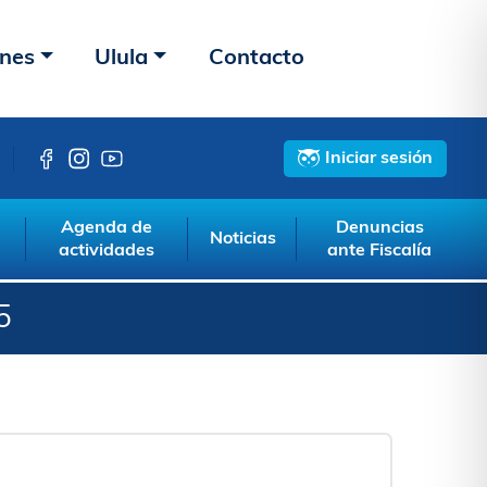
ones
Ulula
Contacto
Iniciar sesión
Agenda de
Denuncias
Noticias
actividades
ante Fiscalía
5