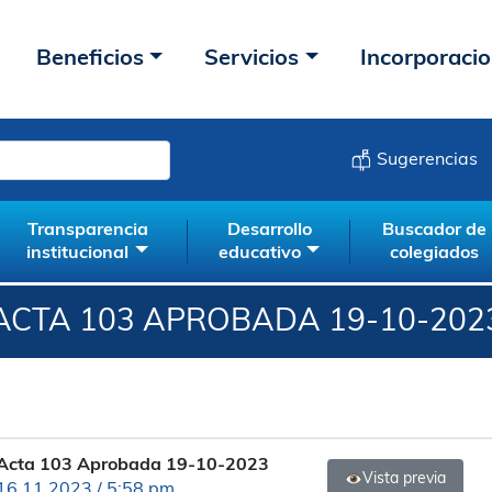
Beneficios
Servicios
Incorporaci
Sugerencias
Transparencia
Desarrollo
Buscador de
institucional
educativo
colegiados
ACTA 103 APROBADA 19-10-202
Acta 103 Aprobada 19-10-2023
Vista previa
16.11.2023 / 5:58 pm