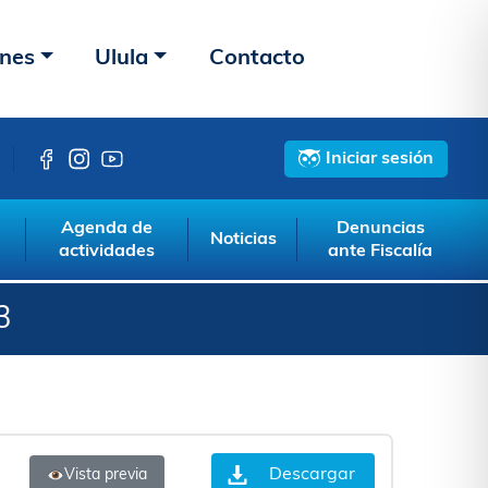
ones
Ulula
Contacto
Iniciar sesión
Agenda de
Denuncias
Noticias
actividades
ante Fiscalía
3
Descargar
Vista previa