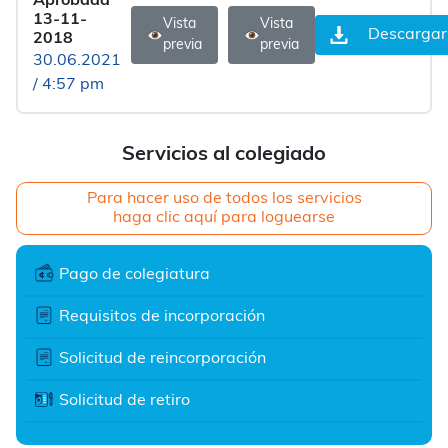
Aprobada
13-11-
Vista
Vista
Descargar
2018
previa
previa
30.06.2021
/ 4:57 pm
Servicios al colegiado
Para hacer uso de todos los servicios
haga clic aquí para loguearse
Pago de colegiatura
Requisitos de incorporación
Solicitud de reincorporación
Solicitud de retiro