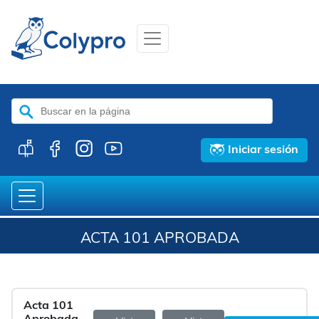
Buscar:
Iniciar sesión
ACTA 101 APROBADA
Acta 101