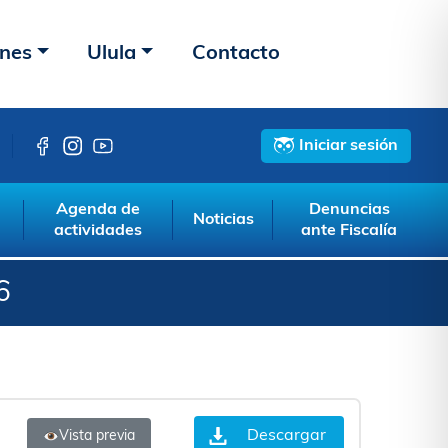
ones
Ulula
Contacto
Iniciar sesión
Agenda de
Denuncias
Noticias
actividades
ante Fiscalía
6
Descargar
Vista previa