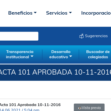
Beneficios
Servicios
Incorporaci
Sugerencias
Transparencia
Desarrollo
Buscador de
institucional
educativo
colegiados
ACTA 101 APROBADA 10-11-201
Acta 101 Aprobada 10-11-2016
Vista previa
14.06.2021 / 5:04 pm