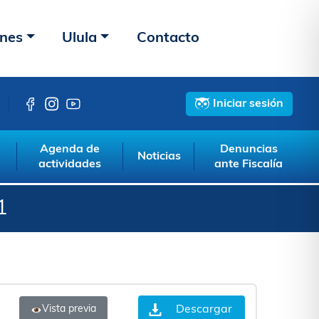
ones
Ulula
Contacto
Iniciar sesión
Agenda de
Denuncias
Noticias
actividades
ante Fiscalía
1
Descargar
Vista previa