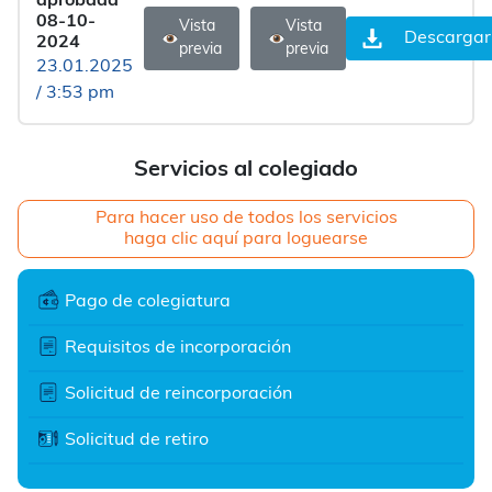
aprobada
08-10-
Vista
Vista
Descargar
2024
previa
previa
23.01.2025
/ 3:53 pm
Servicios al colegiado
Para hacer uso de todos los servicios
haga clic aquí para loguearse
Pago de colegiatura
Requisitos de incorporación
Solicitud de reincorporación
Solicitud de retiro