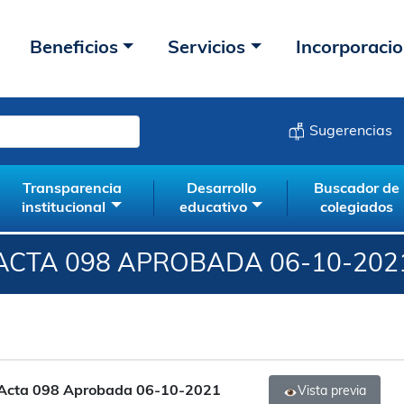
Beneficios
Servicios
Incorporaci
Sugerencias
Transparencia
Desarrollo
Buscador de
institucional
educativo
colegiados
ACTA 098 APROBADA 06-10-202
Acta 098 Aprobada 06-10-2021
Vista previa