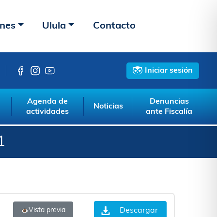
ones
Ulula
Contacto
Iniciar sesión
Agenda de
Denuncias
Noticias
actividades
ante Fiscalía
1
Descargar
Vista previa