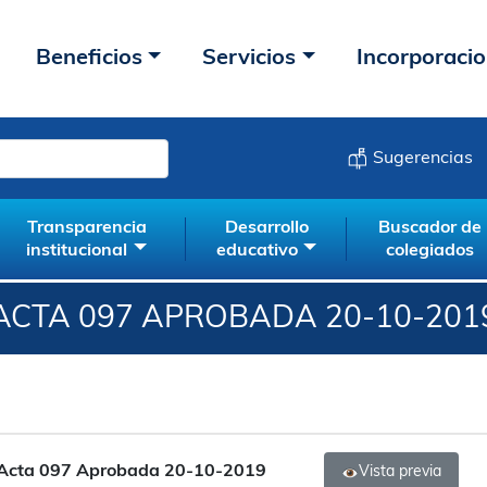
Beneficios
Servicios
Incorporaci
Sugerencias
Transparencia
Desarrollo
Buscador de
institucional
educativo
colegiados
ACTA 097 APROBADA 20-10-201
Acta 097 Aprobada 20-10-2019
Vista previa