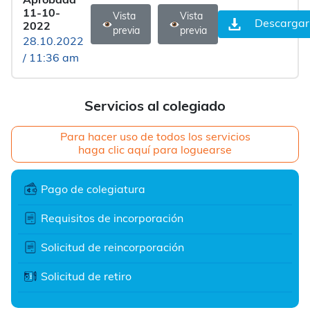
Aprobada
11-10-
Vista
Vista
Descargar
2022
previa
previa
28.10.2022
/ 11:36 am
Servicios al colegiado
Para hacer uso de todos los servicios
haga clic aquí para loguearse
Pago de colegiatura
Requisitos de incorporación
Solicitud de reincorporación
Solicitud de retiro