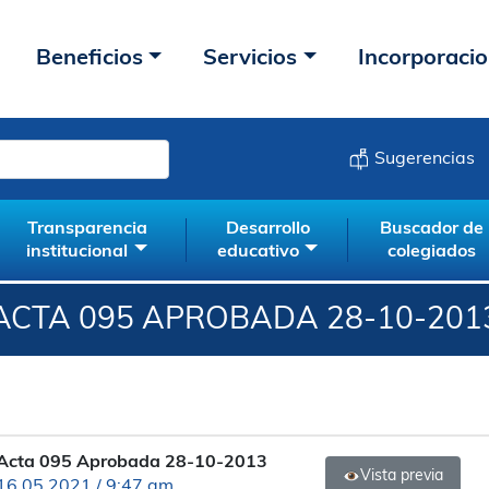
Beneficios
Servicios
Incorporaci
Sugerencias
Transparencia
Desarrollo
Buscador de
institucional
educativo
colegiados
ACTA 095 APROBADA 28-10-201
Acta 095 Aprobada 28-10-2013
Vista previa
16.05.2021 / 9:47 am