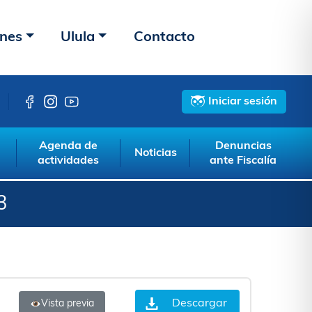
ones
Ulula
Contacto
Iniciar sesión
Agenda de
Denuncias
Noticias
actividades
ante Fiscalía
3
Descargar
Vista previa