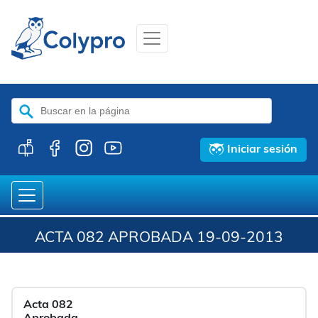
Buscar:
Iniciar sesión
ACTA 082 APROBADA 19-09-2013
Acta 082