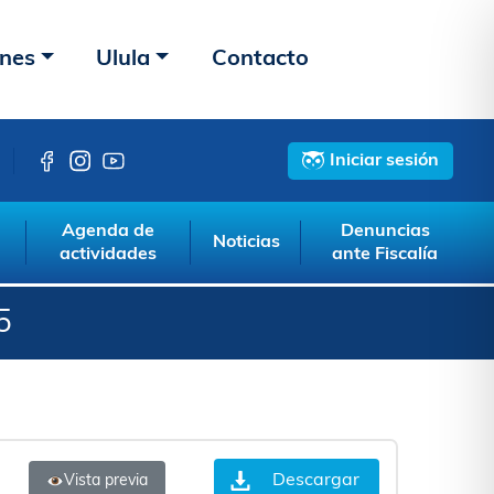
ones
Ulula
Contacto
Iniciar sesión
Agenda de
Denuncias
Noticias
actividades
ante Fiscalía
5
Descargar
Vista previa