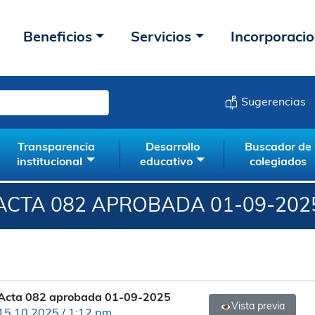
Beneficios
Servicios
Incorporaci
Sugerencias
Transparencia
Desarrollo
Buscador de
institucional
educativo
colegiados
ACTA 082 APROBADA 01-09-202
Acta 082 aprobada 01-09-2025
Vista previa
15.10.2025 / 1:12 pm