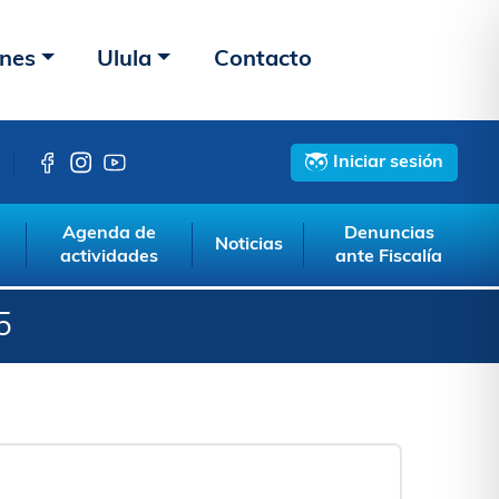
ones
Ulula
Contacto
Iniciar sesión
Agenda de
Denuncias
Noticias
actividades
ante Fiscalía
5