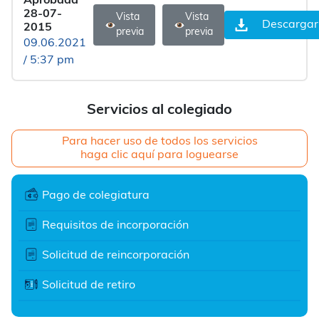
Aprobada
28-07-
Vista
Vista
Descargar
2015
previa
previa
09.06.2021
/ 5:37 pm
Servicios al colegiado
Para hacer uso de todos los servicios
haga clic aquí para loguearse
Pago de colegiatura
Requisitos de incorporación
Solicitud de reincorporación
Solicitud de retiro