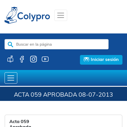
Buscar:
Iniciar sesión
ACTA 059 APROBADA 08-07-2013
Acta 059