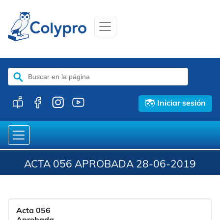
Buscar:
Iniciar sesión
ACTA 056 APROBADA 28-06-2019
Acta 056