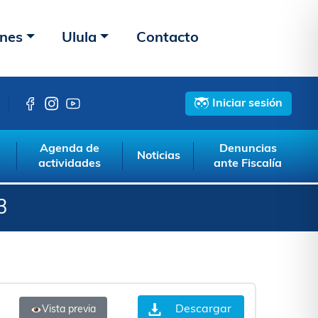
ones
Ulula
Contacto
Iniciar sesión
Agenda de
Denuncias
Noticias
actividades
ante Fiscalía
3
Descargar
Vista previa