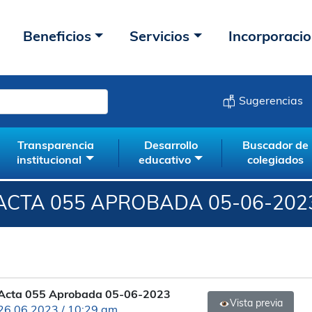
Beneficios
Servicios
Incorporaci
Sugerencias
Transparencia
Desarrollo
Buscador de
institucional
educativo
colegiados
ACTA 055 APROBADA 05-06-202
Acta 055 Aprobada 05-06-2023
Vista previa
26.06.2023 / 10:29 am