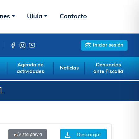
ones
Ulula
Contacto
Iniciar sesión
Agenda de
Denuncias
Noticias
actividades
ante Fiscalía
1
Descargar
Vista previa