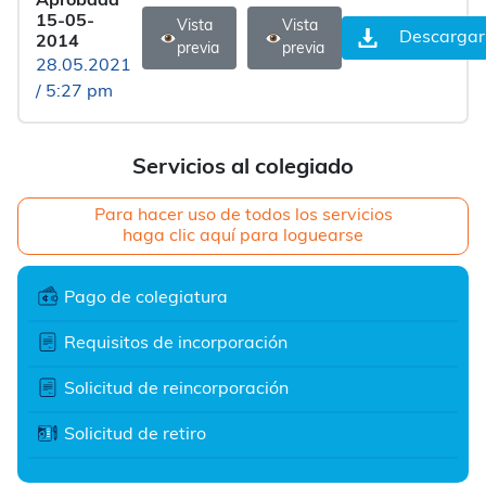
Aprobada
15-05-
Vista
Vista
Descargar
2014
previa
previa
28.05.2021
/ 5:27 pm
Servicios al colegiado
Para hacer uso de todos los servicios
haga clic aquí para loguearse
Pago de colegiatura
Requisitos de incorporación
Solicitud de reincorporación
Solicitud de retiro