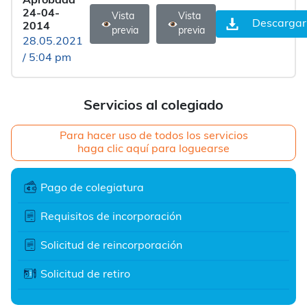
Aprobada
24-04-
Vista
Vista
Descargar
2014
previa
previa
28.05.2021
/ 5:04 pm
Servicios al colegiado
Para hacer uso de todos los servicios
haga clic aquí para loguearse
Pago de colegiatura
Requisitos de incorporación
Solicitud de reincorporación
Solicitud de retiro