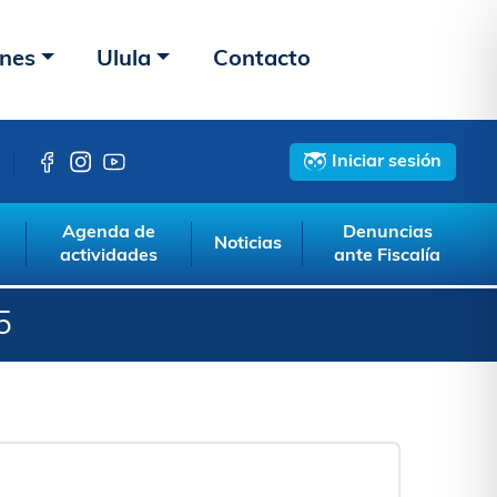
ones
Ulula
Contacto
Iniciar sesión
Agenda de
Denuncias
Noticias
actividades
ante Fiscalía
5