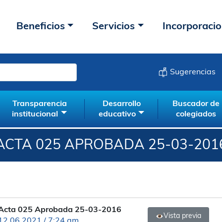
Beneficios
Servicios
Incorporaci
Sugerencias
Transparencia
Desarrollo
Buscador de
institucional
educativo
colegiados
ACTA 025 APROBADA 25-03-201
Acta 025 Aprobada 25-03-2016
Vista previa
12.06.2021 / 7:24 am