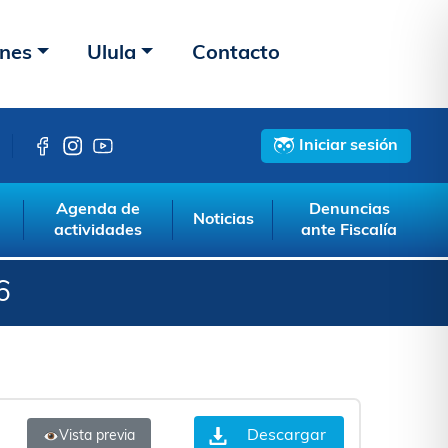
ones
Ulula
Contacto
Iniciar sesión
Agenda de
Denuncias
Noticias
actividades
ante Fiscalía
6
Descargar
Vista previa