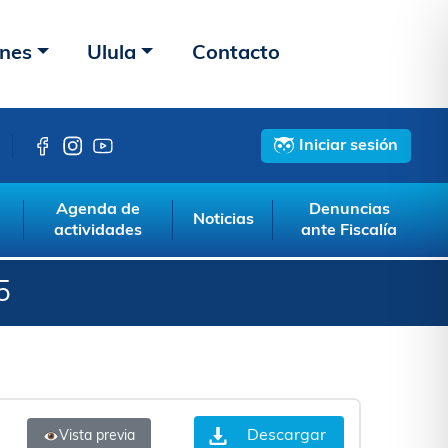
ones
Ulula
Contacto
Iniciar sesión
Agenda de
Denuncias
Noticias
actividades
ante Fiscalía
5
Descargar
Vista previa