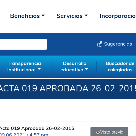
Beneficios
Servicios
Incorporaci
Sugerencias
Transparencia
Desarrollo
Buscador de
institucional
educativo
colegiados
ACTA 019 APROBADA 26-02-201
Acta 019 Aprobada 26-02-2015
Vista previa
09.06.2021 / 4:57 pm