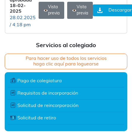
aprobada
18-02-
Vista
Vista
Descargar
2025
previa
previa
28.02.2025
/ 4:18 pm
Servicios al colegiado
Para hacer uso de todos los servicios
haga clic aquí para loguearse
Pago de colegiatura
Requisitos de incorporación
Solicitud de reincorporación
Solicitud de retiro